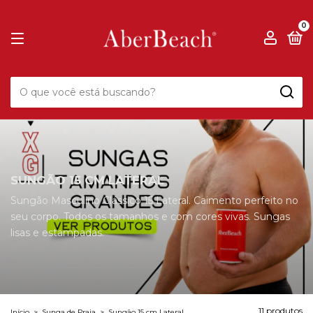
0
SUNGÃO 15 CM LATERAL
Sungão Masculino Clássico 15 Lateral. Caimento perfeito no
seu corpo. Todos os tamanhos e com cores vivas. Sungas
lisas e estampadas.
11 produtos
Início
>
Sunga de Praia
>
Sungão 15 cm Lateral