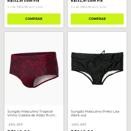
R$132,91
com
Pix
R$132,91
com
Pix
4
x
de
R$34,98
sem juros
4
x
de
R$34,98
sem juros
COMPRAR
COMPRAR
Sungão Masculino Tropical
Sungão Masculino Preto Lisa
Vinho Costela de Adão 15 cm
Work out
lateral
-
29
%
OFF
-
29
%
OFF