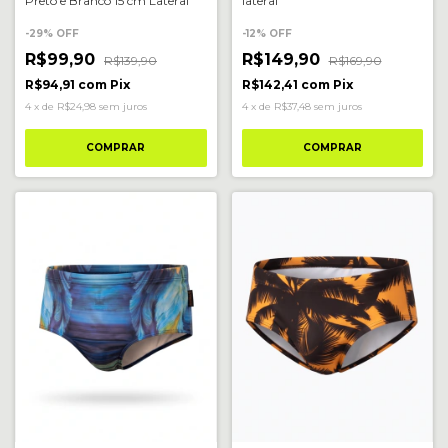
Preto e Branco 15 cm Lateral
lateral
-
29
%
OFF
-
12
%
OFF
R$99,90
R$149,90
R$139,90
R$169,90
R$94,91
com
Pix
R$142,41
com
Pix
4
x
de
R$24,98
sem juros
4
x
de
R$37,48
sem juros
COMPRAR
COMPRAR