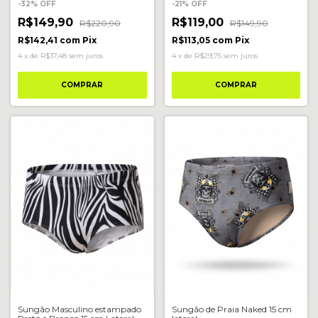
-
32
%
OFF
-
21
%
OFF
R$149,90
R$119,00
R$220,90
R$149,90
R$142,41
com
Pix
R$113,05
com
Pix
4
x
de
R$37,48
sem juros
4
x
de
R$29,75
sem juros
COMPRAR
COMPRAR
Sungão Masculino estampado
Sungão de Praia Naked 15 cm