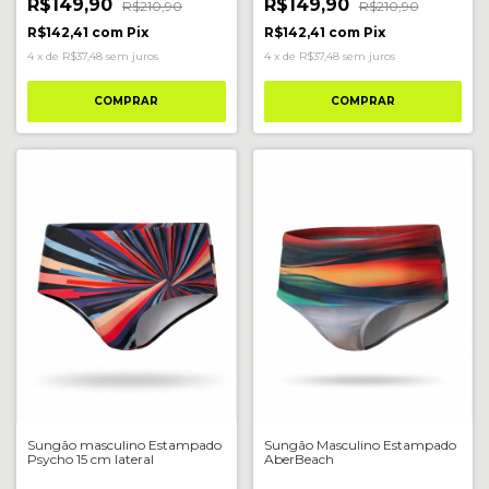
R$149,90
R$149,90
R$210,90
R$210,90
R$142,41
com
Pix
R$142,41
com
Pix
4
x
de
R$37,48
sem juros
4
x
de
R$37,48
sem juros
COMPRAR
COMPRAR
Sungão masculino Estampado
Sungão Masculino Estampado
Psycho 15 cm lateral
AberBeach