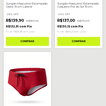
Sungão Masculino Estampado
Sungão Masculino Estampado
Optic 15 cm Lateral
Coqueiro Por do Sol 15 cm
lateral
-
26
%
OFF
-
24
%
OFF
R$139,90
R$137,00
R$189,90
R$179,90
R$132,91
com
Pix
R$130,15
com
Pix
4
x
de
R$34,98
sem juros
4
x
de
R$34,25
sem juros
COMPRAR
COMPRAR