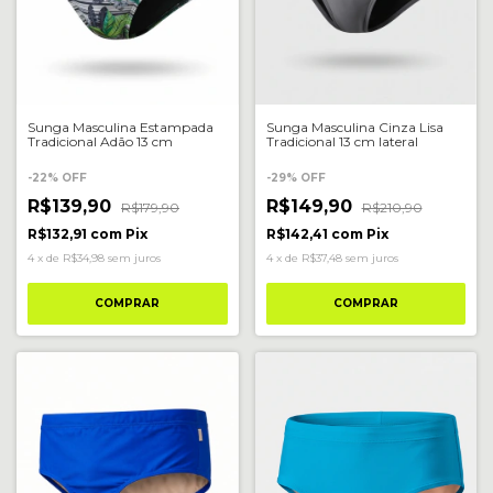
Sunga Masculina Estampada
Sunga Masculina Cinza Lisa
Tradicional Adão 13 cm
Tradicional 13 cm lateral
-
22
%
OFF
-
29
%
OFF
R$139,90
R$149,90
R$179,90
R$210,90
R$132,91
com
Pix
R$142,41
com
Pix
4
x
de
R$34,98
sem juros
4
x
de
R$37,48
sem juros
COMPRAR
COMPRAR