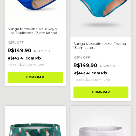
Sunga Masculina Azul Royal
Lisa Tradicional 13 cm lateral
-
25
%
OFF
Sunga Masculina Azul Piscina
13 cm Lateral
R$149,90
R$199,90
-
29
%
OFF
R$142,41
com
Pix
R$149,90
4
x
de
R$37,48
sem juros
R$210,90
R$142,41
com
Pix
COMPRAR
4
x
de
R$37,48
sem juros
COMPRAR