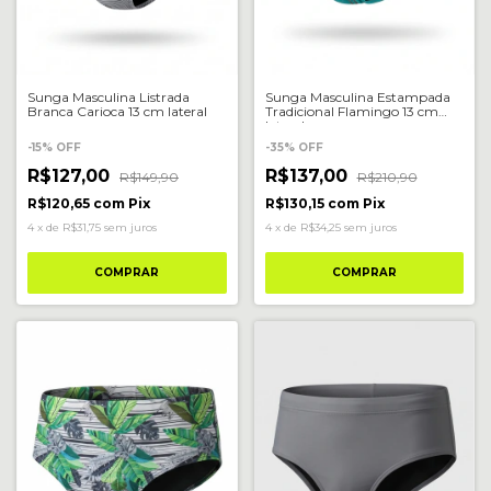
Sunga Masculina Listrada
Sunga Masculina Estampada
Branca Carioca 13 cm lateral
Tradicional Flamingo 13 cm
lateral
-
15
%
OFF
-
35
%
OFF
R$127,00
R$137,00
R$149,90
R$210,90
R$120,65
com
Pix
R$130,15
com
Pix
4
x
de
R$31,75
sem juros
4
x
de
R$34,25
sem juros
COMPRAR
COMPRAR