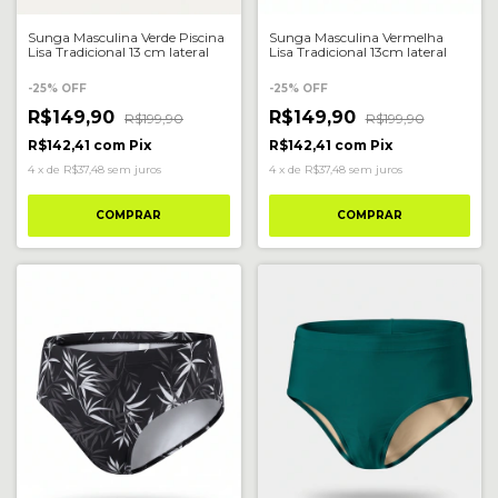
Sunga Masculina Verde Piscina
Sunga Masculina Vermelha
Lisa Tradicional 13 cm lateral
Lisa Tradicional 13cm lateral
-
25
%
OFF
-
25
%
OFF
R$149,90
R$149,90
R$199,90
R$199,90
R$142,41
com
Pix
R$142,41
com
Pix
4
x
de
R$37,48
sem juros
4
x
de
R$37,48
sem juros
COMPRAR
COMPRAR