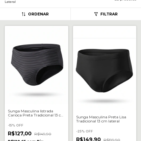
Lateral
ORDENAR
FILTRAR
Sunga Masculina listrada
Carioca Preta Tradicional 13 cm
Sunga Masculina Preta Lisa
lateral
Tradicional 13 cm lateral
-
15
%
OFF
-
25
%
OFF
R$127,00
R$149,90
R$149,90
R$199,90