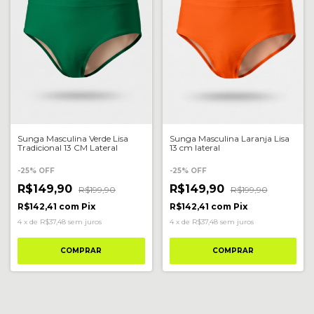
Sunga Masculina Verde Lisa
Sunga Masculina Laranja Lisa
Tradicional 13 CM Lateral
13 cm lateral
-
25
%
OFF
-
25
%
OFF
R$149,90
R$149,90
R$199,90
R$199,90
R$142,41
com
Pix
R$142,41
com
Pix
4
x
de
R$37,48
sem juros
4
x
de
R$37,48
sem juros
COMPRAR
COMPRAR