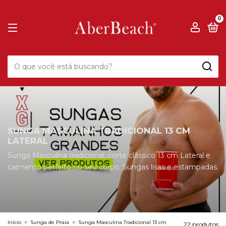
0
SUNGA MASCULINA TRADICIONAL 13 CM
LATERAL
Sunga Masculina tradicional, corte clássico 13 cm Lateral e
caimento perfeito no seu corpo. Sungas lisas e estampadas.
Início
>
Sunga de Praia
>
Sunga Masculina Tradicional 13 cm
22 produtos