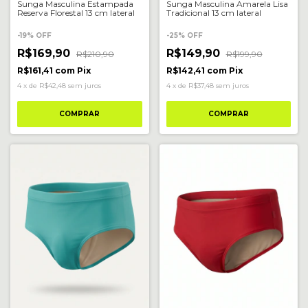
Sunga Masculina Estampada
Sunga Masculina Amarela Lisa
Reserva Florestal 13 cm lateral
Tradicional 13 cm lateral
-
19
%
OFF
-
25
%
OFF
R$169,90
R$149,90
R$210,90
R$199,90
R$161,41
com
Pix
R$142,41
com
Pix
4
x
de
R$42,48
sem juros
4
x
de
R$37,48
sem juros
COMPRAR
COMPRAR