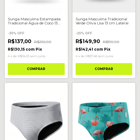
Sunga Masculina Estampada
Sunga Masculina Tradicional
Tradicional Água de Coco 13
Verde Oliva Lisa 13 cm Lateral
cm
-
35
%
OFF
-
25
%
OFF
R$137,00
R$149,90
R$210,90
R$199,90
R$130,15
com
Pix
R$142,41
com
Pix
4
x
de
R$34,25
sem juros
4
x
de
R$37,48
sem juros
COMPRAR
COMPRAR