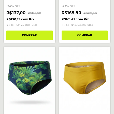
-
24
%
OFF
-
23
%
OFF
R$137,00
R$169,90
R$179,90
R$219,90
R$130,15
com
Pix
R$161,41
com
Pix
4
x
de
R$34,25
sem juros
4
x
de
R$42,48
sem juros
COMPRAR
COMPRAR