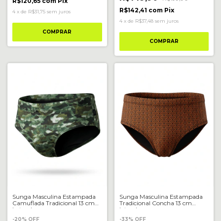
R$120,65
com
Pix
R$142,41
com
Pix
4
x
de
R$31,75
sem juros
4
x
de
R$37,48
sem juros
COMPRAR
COMPRAR
Sunga Masculina Estampada
Sunga Masculina Estampada
Camuflada Tradicional 13 cm
Tradicional Concha 13 cm
Lateral
lateral
-
20
%
OFF
-
33
%
OFF