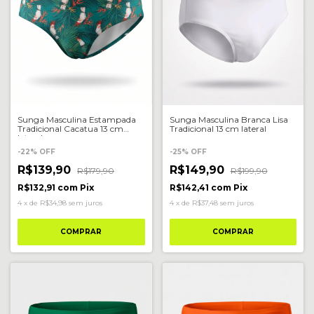
Sunga Masculina Estampada
Sunga Masculina Branca Lisa
Tradicional Cacatua 13 cm
Tradicional 13 cm lateral
lateral
-
22
%
OFF
-
25
%
OFF
R$139,90
R$149,90
R$179,90
R$199,90
R$132,91
com
Pix
R$142,41
com
Pix
4
x
de
R$34,98
sem juros
4
x
de
R$37,48
sem juros
COMPRAR
COMPRAR