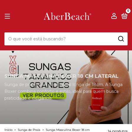
0
SUNGA MASCULINA BOXER 18 CM LATERAL
Sunga de praia boxer com lateral longa de 18cm. A Sunga
Boxer combina conforto e estilo, ideal para quem busca
praticidade e elegância.
Início
>
Sunga de Praia
>
Sunga Masculina Boxer 18 cm
14 produtos