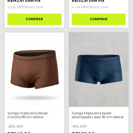
R$142,41
com
Pix
R$132,91
com
Pix
4
x
de
R$37,48
sem juros
4
x
de
R$34,98
sem juros
COMPRAR
COMPRAR
Sunga masculina Boxer
Sunga Masculina boxer
Concha 18 cm lateral
estampada Laser 18 cm lateral
-
25
%
OFF
-
19
%
OFF