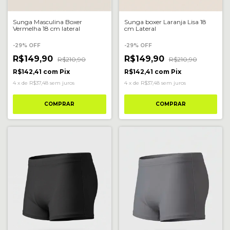
Sunga Masculina Boxer
Sunga boxer Laranja Lisa 18
Vermelha 18 cm lateral
cm Lateral
-
29
%
OFF
-
29
%
OFF
R$149,90
R$149,90
R$210,90
R$210,90
R$142,41
com
Pix
R$142,41
com
Pix
4
x
de
R$37,48
sem juros
4
x
de
R$37,48
sem juros
COMPRAR
COMPRAR