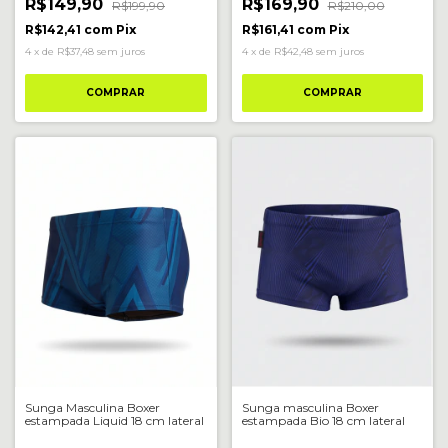
R$149,90
R$169,90
R$199,90
R$210,00
R$142,41
com
Pix
R$161,41
com
Pix
4
x
de
R$37,48
sem juros
4
x
de
R$42,48
sem juros
COMPRAR
COMPRAR
Sunga Masculina Boxer
Sunga masculina Boxer
estampada Liquid 18 cm lateral
estampada Bio 18 cm lateral