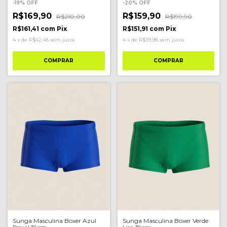
-
19
%
OFF
-
20
%
OFF
R$169,90
R$159,90
R$210,00
R$199,90
R$161,41
com
Pix
R$151,91
com
Pix
4
x
de
R$42,48
sem juros
4
x
de
R$39,98
sem juros
COMPRAR
COMPRAR
Sunga Masculina Boxer Azul
Sunga Masculina Boxer Verde